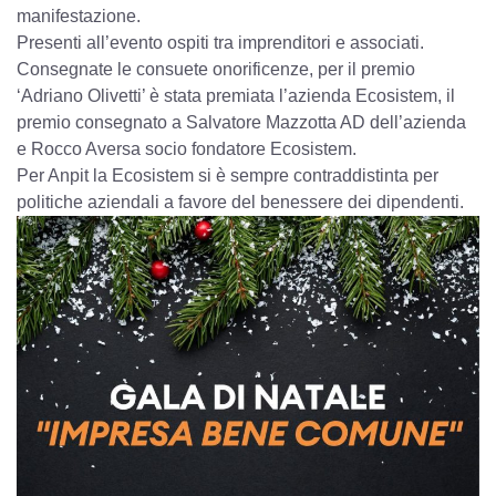
manifestazione.
Presenti all’evento ospiti tra imprenditori e associati.
Consegnate le consuete onorificenze, per il premio
‘Adriano Olivetti’ è stata premiata l’azienda Ecosistem, il
premio consegnato a Salvatore Mazzotta AD dell’azienda
e Rocco Aversa socio fondatore Ecosistem.
Per Anpit la Ecosistem si è sempre contraddistinta per
politiche aziendali a favore del benessere dei dipendenti.