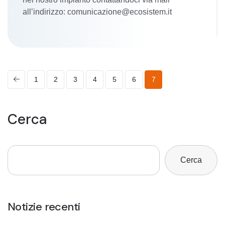
all’indirizzo: comunicazione@ecosistem.it
P
1
2
3
4
5
6
7
a
g
Cerca
i
n
Cerca
a
z
Notizie recenti
i