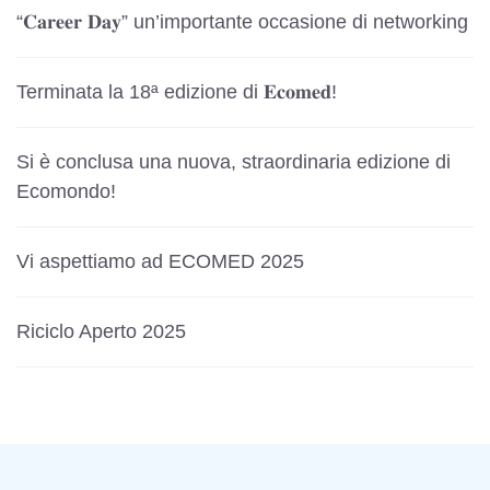
o
“𝐂𝐚𝐫𝐞𝐞𝐫 𝐃𝐚𝐲” un’importante occasione di networking
n
Terminata la 18ª edizione di 𝐄𝐜𝐨𝐦𝐞𝐝!
e
d
Si è conclusa una nuova, straordinaria edizione di
Ecomondo!
e
g
Vi aspettiamo ad ECOMED 2025
l
i
Riciclo Aperto 2025
a
r
t