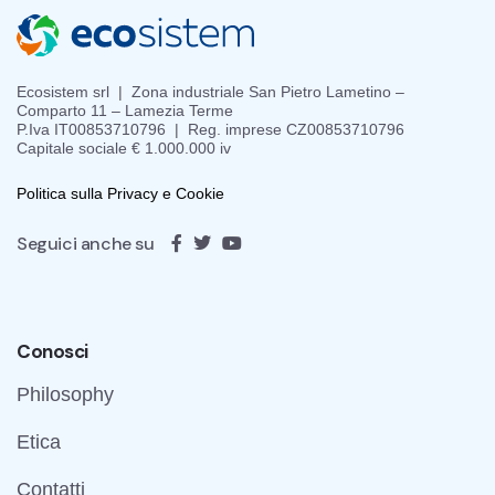
i
c
Ecosistem srl | Zona industriale San Pietro Lametino –
o
Comparto 11 – Lamezia Terme
P.Iva IT00853710796 | Reg. imprese CZ00853710796
l
Capitale sociale € 1.000.000 iv
i
Politica sulla Privacy e Cookie
Seguici anche su
Conosci
Philosophy
Etica
Contatti